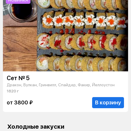
Сет № 5
Дракон, Вулкан, Гринвилл, Спайдер, Факир, Йеллоустон
1820 г
В корзину
от 3800 ₽
Холодные закуски