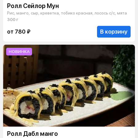
Ролл Сейлор Мун
Рис, манго, сыр, креветка, тобико красная, лосось с/с, мята
300 г
В корзину
от 780 ₽
НОВИНКА
Ролл Дабл манго