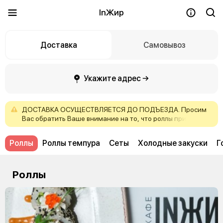
InЖир
Доставка
Самовывоз
Укажите адрес →
ДОСТАВКА
ОСУЩЕСТВЛЯЕТСЯ
ДО
ПОДЪЕЗДА.
Просим
Вас
обратить
Ваше
внимание
на
то,
что
роллы
при
доставке
могут
немного
отличаться
внешним
видом
от
картинки,
но
не
структурой
и
качеством!
Роллы
Роллы темпура
Сеты
Холодные закуски
Г
Роллы