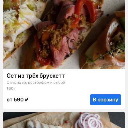
Сет из трёх брускетт
С курицей, ростбифом и рыбой
180 г
В корзину
от 590 ₽