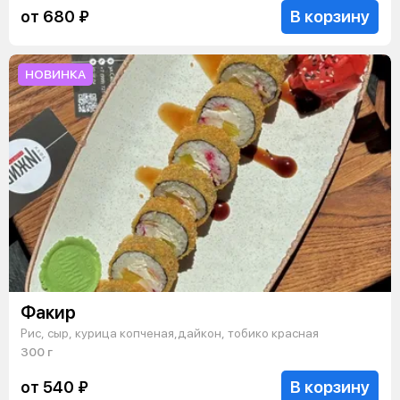
В корзину
от 680 ₽
НОВИНКА
Факир
Рис, сыр, курица копченая,дайкон, тобико красная
300 г
В корзину
от 540 ₽