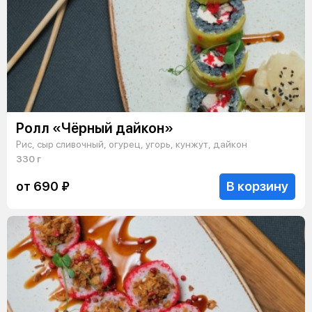
Ролл «Чёрный дайкон»
Рис, сыр сливочный, огурец, угорь, кунжут, дайкон
330 г
В корзину
от 690 ₽