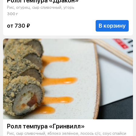
Ролл темпура «Дракон»
Рис, огурец, сыр сливочный, угорь
300 г
В корзину
от 730 ₽
Ролл темпура «Гринвилл»
Рис, сыр сливочный, яблоко зелёное, лосось с/с, соус спайси