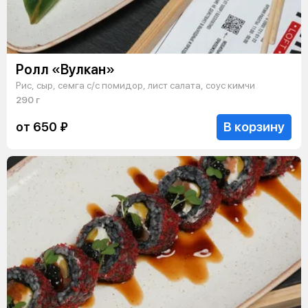
Ролл «Вулкан»
Рис, сыр, семга с/с помидор, лист салата, соус кимчи
290 г
В корзину
от 650 ₽