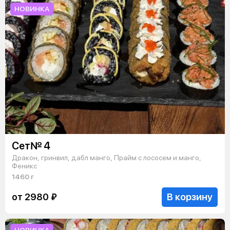
НОВИНКА
Сет№ 4
Дракон, гринвил, дабл манго, Прайм с лососем и манго,
Феникс
1460 г
В корзину
от 2980 ₽
НОВИНКА