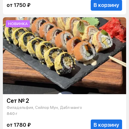
В корзину
от 1750 ₽
НОВИНКА
Сет № 2
Филадельфия, Сейлор Мун, Дабл манго
840 г
В корзину
от 1780 ₽