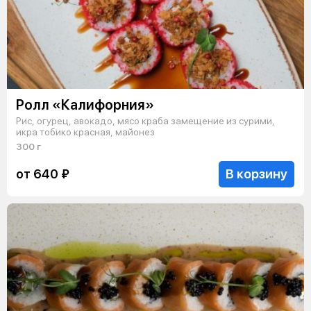
Ролл «Калифорния»
Рис, огурец, авокадо, мясо краба замещение из сурими,
икра тобико красная, майонез
300 г
В корзину
от 640 ₽