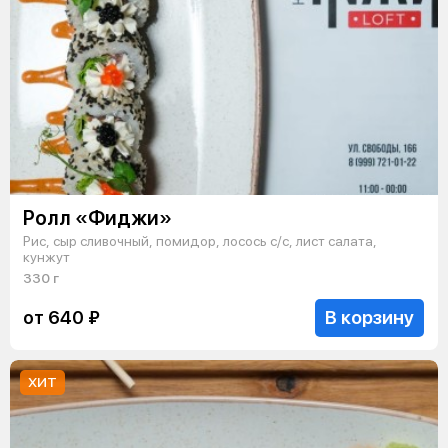
Ролл «Фиджи»
Рис, сыр сливочный, помидор, лосось с/с, лист салата,
кунжут
330 г
В корзину
от 640 ₽
ХИТ