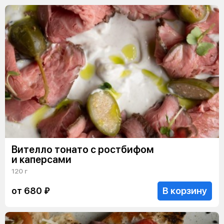
Вителло тонато с ростбифом
и каперсами
120 г
В корзину
от 680 ₽