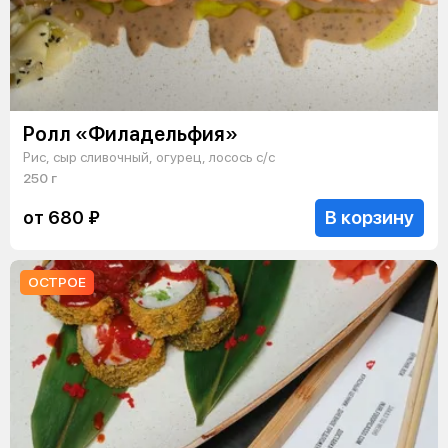
Ролл «Филадельфия»
Рис, сыр сливочный, огурец, лосось с/с
250 г
В корзину
от 680 ₽
ОСТРОЕ