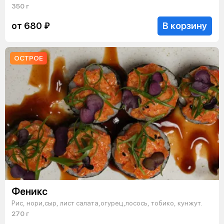
350 г
В корзину
от 680 ₽
ОСТРОЕ
Феникс
Рис, нори,сыр, лист салата,огурец,лосось, тобико, кунжут.
270 г