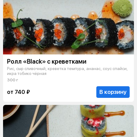
Ролл «Black» с креветками
Рис, сыр сливочный, креветка темпура, ананас, соус спайси,
икра тобико чёрная
300 г
В корзину
от 740 ₽