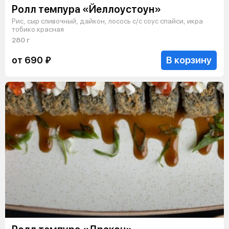
Ролл темпура «Йеллоустоун»
Рис, сыр сливочный, дайкон, лосось с/с соус спайси, икра
тобико красная
280 г
В корзину
от 690 ₽