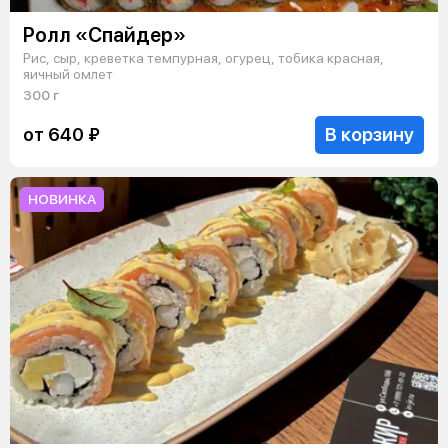
Ролл «Спайдер»
Рис, сыр, креветка темпурная, огурец, тобика красная,
яичный омлет
300 г
В корзину
от 640 ₽
НОВИНКА