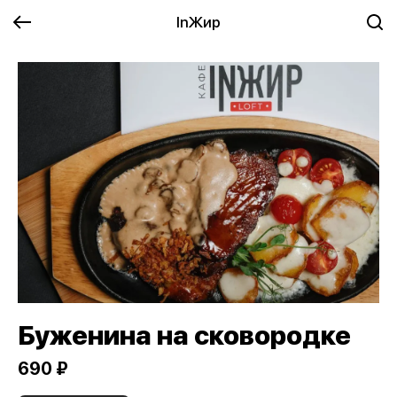
InЖир
Буженина на сковородке
690 ₽