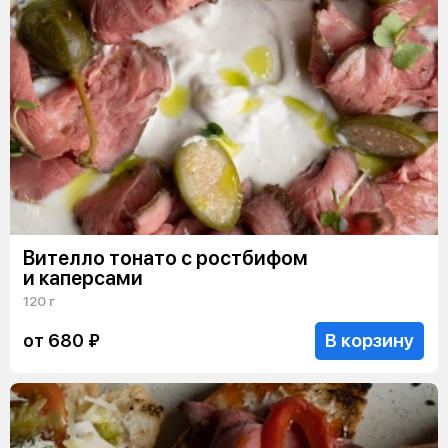
Вителло тонато с ростбифом
и каперсами
120 г
В корзину
от 680 ₽