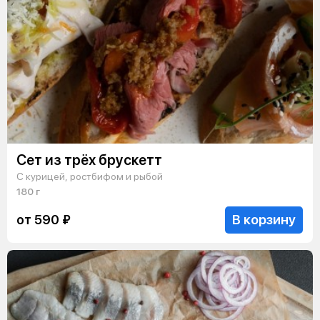
Сет из трёх брускетт
С курицей, ростбифом и рыбой
180 г
В корзину
от 590 ₽