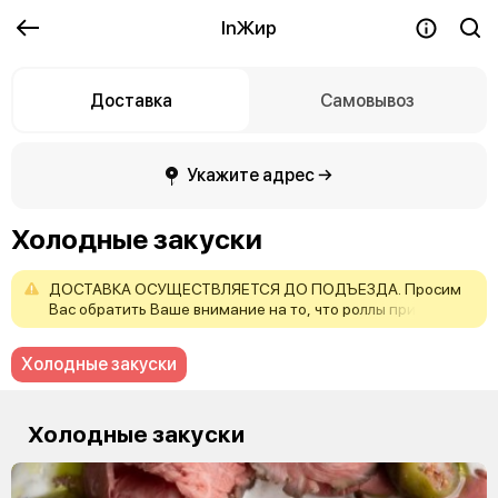
InЖир
Доставка
Самовывоз
Укажите адрес →
Холодные закуски
ДОСТАВКА
ОСУЩЕСТВЛЯЕТСЯ
ДО
ПОДЪЕЗДА.
Просим
Вас
обратить
Ваше
внимание
на
то,
что
роллы
при
доставке
могут
немного
отличаться
внешним
видом
от
картинки,
но
не
структурой
и
качеством!
Холодные закуски
Холодные закуски