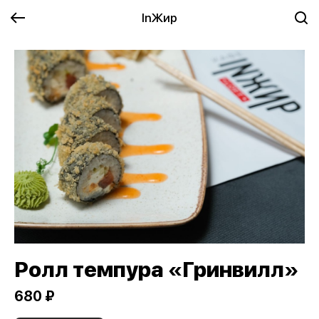
InЖир
Ролл темпура «Гринвилл»
680 ₽