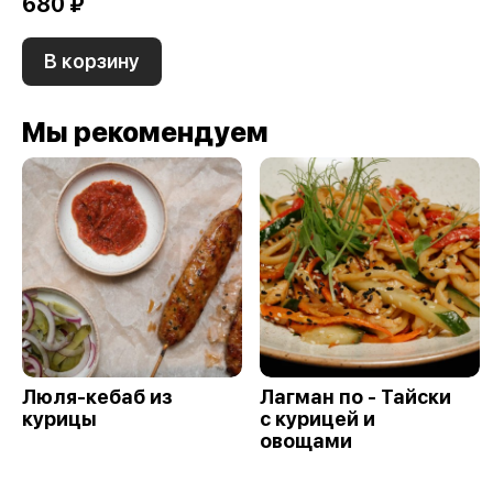
680 ₽
В корзину
Мы рекомендуем
Люля-кебаб из
Лагман по - Тайски
курицы
с курицей и
овощами