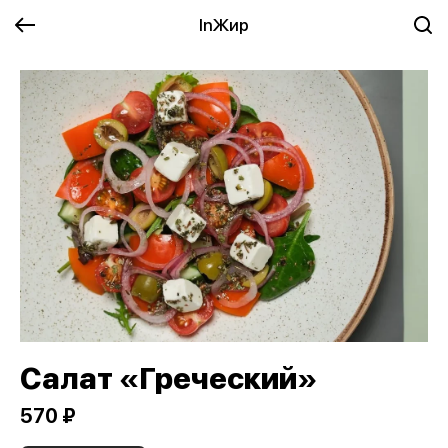
InЖир
Салат «Греческий»
570 ₽