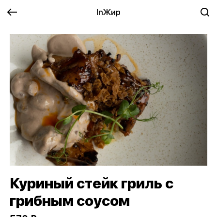
InЖир
Куриный стейк гриль с
грибным соусом