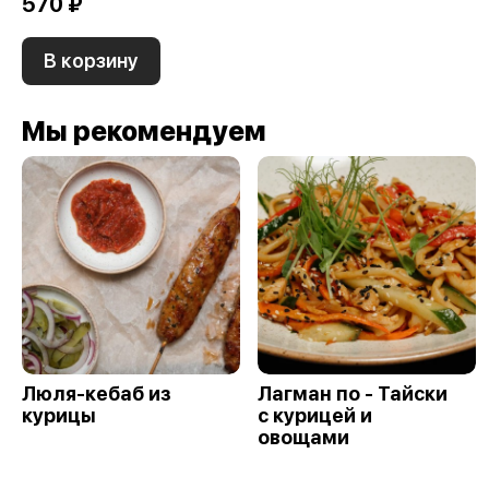
570 ₽
В корзину
Мы рекомендуем
Люля-кебаб из
Лагман по - Тайски
курицы
с курицей и
овощами