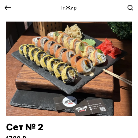
InЖир
Сет № 2