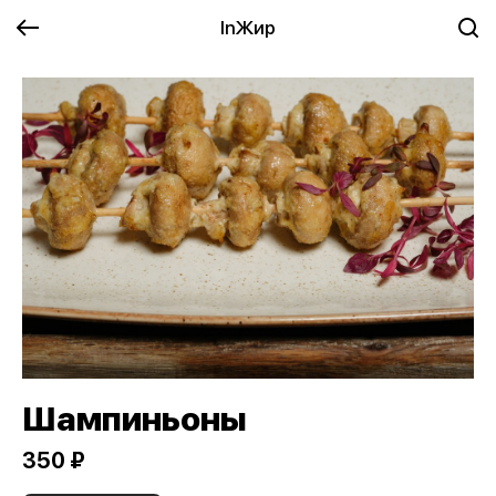
InЖир
Шампиньоны
350 ₽