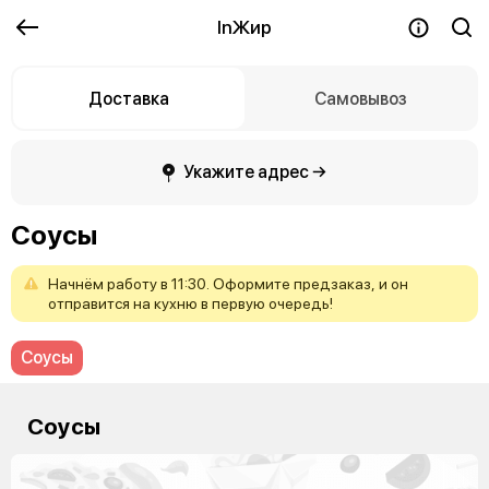
InЖир
Доставка
Самовывоз
Укажите адрес →
Соусы
Начнём
работу
в
11:30.
Оформите
предзаказ,
и
он
отправится
на
кухню
в
первую
очередь!
Соусы
Соусы