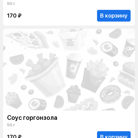
50 г
В корзину
170 ₽
Соус горгонзола
50 г
В корзину
170 ₽