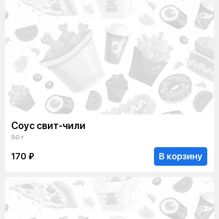
Соус свит-чили
50 г
В корзину
170 ₽