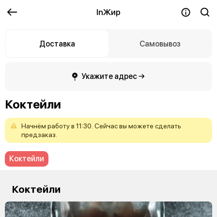
InЖир
Доставка
Самовывоз
Укажите адрес →
Коктейли
Начнём
работу
в
11:30.
Сейчас
вы
можете
сделать
предзаказ.
Коктейли
Коктейли