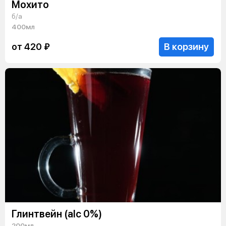
Мохито
б/а
400мл
В корзину
от 420 ₽
Глинтвейн (alc 0%)
200мл