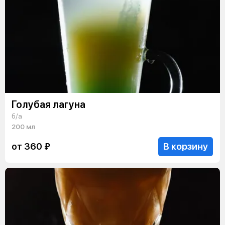
Голубая лагуна
б/а
200 мл
В корзину
от 360 ₽