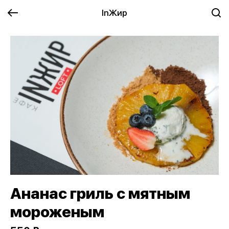
InЖир
Ананас гриль с мятным
мороженым