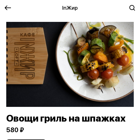
InЖир
Овощи гриль на шпажках
580 ₽