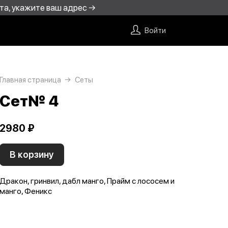
та, укажите ваш адрес →
Войти
Главная страница
Сеты
Сет№ 4
2980 ₽
В корзину
Дракон, гринвил, дабл манго, Прайм с лососем и
манго, Феникс