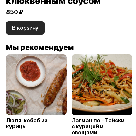
клюквенным соусом
850 ₽
В корзину
Мы рекомендуем
Люля-кебаб из
Лагман по - Тайски
курицы
с курицей и
овощами