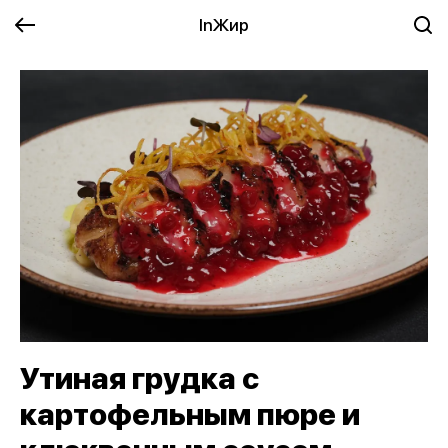
InЖир
Утиная грудка с
картофельным пюре и